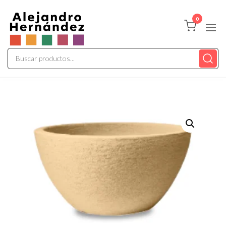
Alepaisajismo
Tienda
0
Online