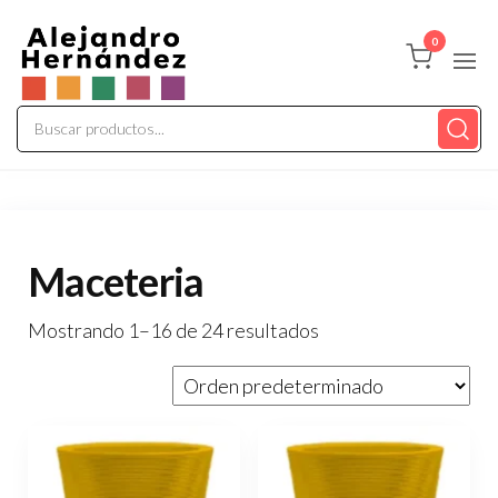
Saltar
Alepaisajismo
al
Tienda
0
Online
contenido
Maceteria
Mostrando 1–16 de 24 resultados