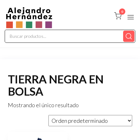
Saltar
Alepaisajismo
al
Tienda
0
Online
contenido
TIERRA NEGRA EN
BOLSA
Mostrando el único resultado